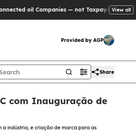
ted oil Companies — not Taxpayers — the Chance 
View all
Provided by AGP
Share
AC com Inauguração de
 a indústria, e criação de marca para as