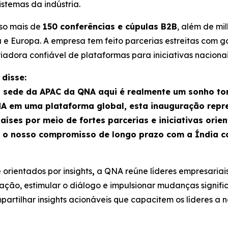
stemas da indústria.
sso mais de
150 conferências e cúpulas B2B
, além de mi
ca e Europa. A empresa tem feito parcerias estreitas com 
adora confiável de plataformas para iniciativas nacionais
 disse:
da sede da APAC da QNA aqui é realmente um sonho t
 em uma plataforma global, esta inauguração repre
íses por meio de fortes parcerias e iniciativas ori
ma o nosso compromisso de longo prazo com a Índia 
orientados por insights
,
a QNA reúne líderes empresariais
ção, estimular o diálogo e impulsionar mudanças signific
mpartilhar insights acionáveis que capacitem os líderes 