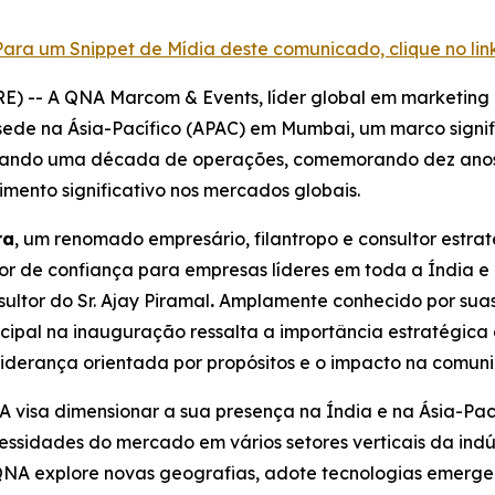
Para um Snippet de Mídia deste comunicado, clique no lin
 -- A QNA Marcom & Events, líder global em marketing e
sede na Ásia-Pacífico (APAC) em Mumbai, um marco signi
tando uma década de operações, comemorando dez anos 
mento significativo nos mercados globais.
ra
, um renomado empresário, filantropo e consultor estra
or de confiança para empresas líderes em toda a Índia e
ltor do Sr. Ajay Piramal
.
Amplamente conhecido por suas 
ipal na inauguração ressalta a importância estratégica
iderança orientada por propósitos e o impacto na comun
visa dimensionar a sua presença na Índia e na Ásia-Pac
ssidades do mercado em vários setores verticais da indú
QNA explore novas geografias, adote tecnologias emergen