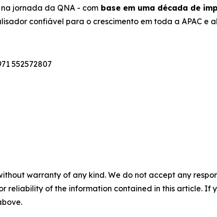
o na jornada da QNA - com
base em uma década de im
lisador confiável para o crescimento em toda a APAC e a
971 552572807
without warranty of any kind. We do not accept any responsib
r reliability of the information contained in this article. I
 above.