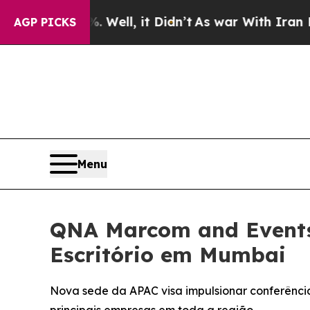
d 40%. Well, it Didn’t
As war With Iran Drove o
AGP PICKS
Menu
QNA Marcom and Events
Escritório em Mumbai
Nova sede da APAC visa impulsionar conferência