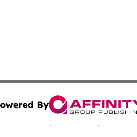
owered By
ubmit Press Release
Terms & Conditions
Copyright/DMCA